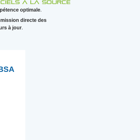
iciels à la source
pétence
optimale
.
smission directe des
urs
à
jour
.
BSA