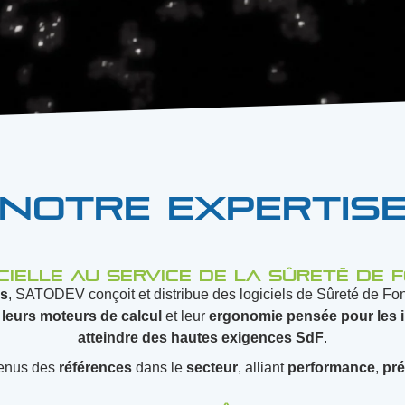
Notre expertis
icielle au service de la sûreté de
ns
, SATODEV conçoit et distribue des logiciels de Sûreté de F
e leurs moteurs de calcul
et leur
ergonomie pensée pour les 
atteindre des hautes exigences SdF
.
venus des
références
dans le
secteur
, alliant
performance
,
pré