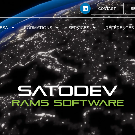
CONTACT
S
BSA
FORMATIONS
SERVICES
RÉFÉRENCES
SATODEV
RAMS SOFTWARE