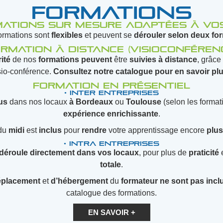
Formations
ations sur mesure adaptées à vo
ormations sont
flexibles
et peuvent se
dérouler
selon
deux
fo
rmation à distance (visioconféren
ité
de nos
formations
peuvent
être
suivies
à
distance
, grâc
sio-conférence.
Consultez notre catalogue pour en savoir plu
Formation en présentiel
• Inter entreprises
us
dans nos locaux
à Bordeaux
ou
Toulouse
(selon les format
expérience enrichissante
.
du
midi
est
inclus
pour
rendre
votre apprentissage encore
plus
• Intra entreprises
 déroule directement dans vos locaux
, pour plus de
praticité
totale
.
éplacement
et
d’hébergement
du
formateur
ne
sont
pas
incl
catalogue des formations.
EN SAVOIR +