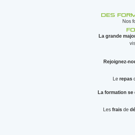
Des form
Nos f
Fo
La
grande major
vi
Rejoignez-no
Le
repas
La formation se
Les
frais
de
d