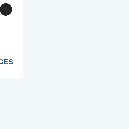
T
CES