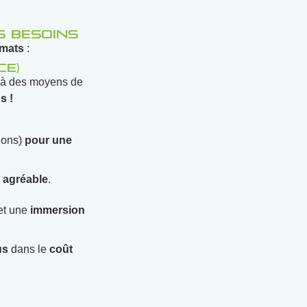
s besoins
rmats
:
ce)
e à des moyens de
s !
ions)
pour une
agréable
.
et une
immersion
us
dans le
coût