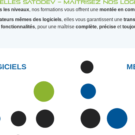
elles SATODEV – Maîtrisez nos log
s
les
niveaux
, nos formations vous offrent une
montée
en
com
ateurs mêmes des logiciels
, elles vous garantissent une
tran
 fonctionnalités
, pour une maîtrise
complète
,
précise
et
toujo
LOGICIELS
MBSA
ICIELS
M
CECILIA *
ALTARICA
FIDES
MÉTHODE
GRIF **
MODÈLES
OREDA
DÉCOUVRIR
DÉCOUVRIR