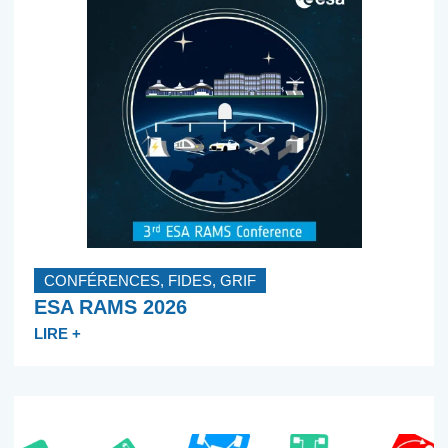
CONFÉRENCES
,
FIDES
,
GRIF
ESA RAMS 2026
LIRE +