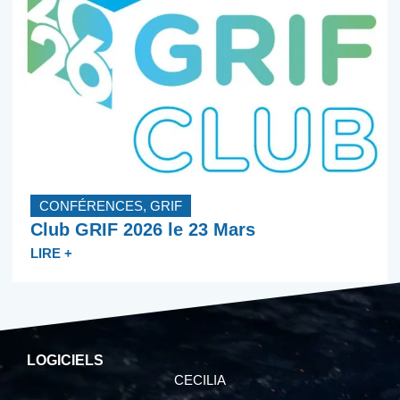
CONFÉRENCES
,
GRIF
Club GRIF 2026 le 23 Mars
LIRE +
LOGICIELS
CECILIA