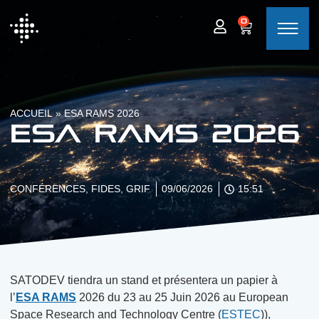
0
ACCUEIL
»
ESA RAMS 2026
ESA RAMS 2026
CONFÉRENCES
,
FIDES
,
GRIF
09/06/2026
15:51
SATODEV tiendra un stand et présentera un papier à
l’
ESA RAMS
2026 du 23 au 25 Juin 2026 au European
Space Research and Technology Centre (
ESTEC
)),