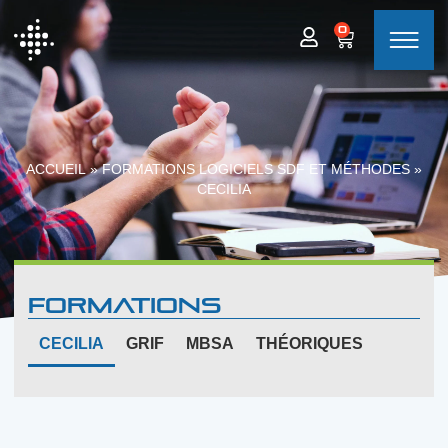
0
ACCUEIL
»
FORMATIONS LOGICIELS SDF ET MÉTHODES
»
CECILIA
Formations
CECILIA
GRIF
MBSA
THÉORIQUES