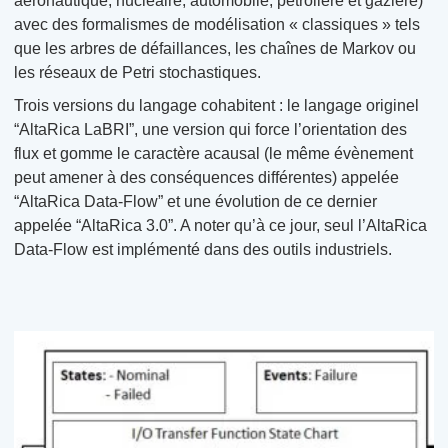
aéronautique, nucléaire, automobile, pétrolière et gazière)
avec des formalismes de modélisation « classiques » tels
que les arbres de défaillances, les chaînes de Markov ou
les réseaux de Petri stochastiques.
Trois versions du langage cohabitent : le langage originel
“AltaRica LaBRI”, une version qui force l’orientation des
flux et gomme le caractère acausal (le même évènement
peut amener à des conséquences différentes) appelée
“AltaRica Data-Flow” et une évolution de ce dernier
appelée “AltaRica 3.0”. A noter qu’à ce jour, seul l’AltaRica
Data-Flow est implémenté dans des outils industriels.