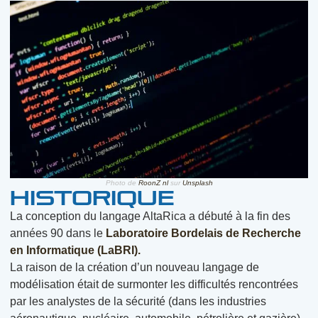
Photo de
RoonZ nl
sur
Unsplash
Historique
La conception du langage AltaRica a débuté à la fin des
années 90 dans le
Laboratoire Bordelais de Recherche
en Informatique (LaBRI).
La raison de la création d’un nouveau langage de
modélisation était de surmonter les difficultés rencontrées
par les analystes de la sécurité (dans les industries