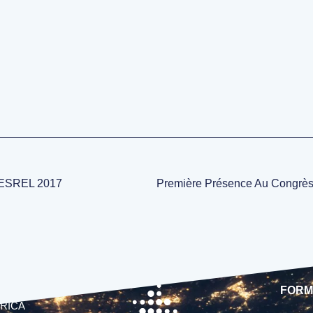
:
 ESREL 2017
FORM
RICA