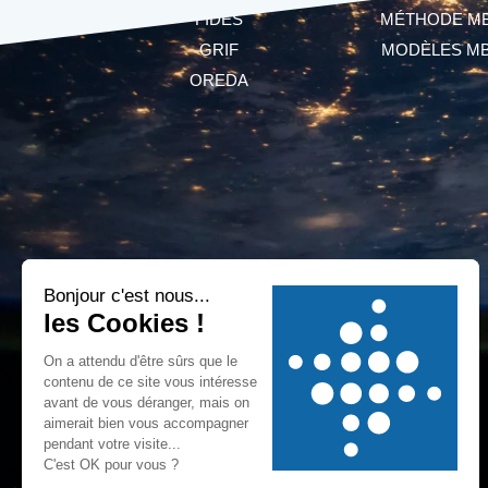
FIDES
MÉTHODE M
GRIF
MODÈLES M
OREDA