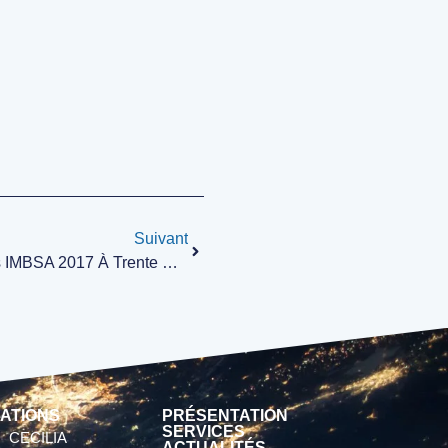
Suivant
Première Présence Au Congrès IMBSA 2017 À Trente En Italie
ATIONS
PRÉSENTATION
SERVICES
CECILIA
ACTUALITÉS