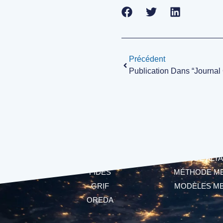
Précédent
LOGICIELS
MBSA
CECILIA
LANGAGE ALTA
FIDES
MÉTHODE M
GRIF
MODÈLES M
OREDA