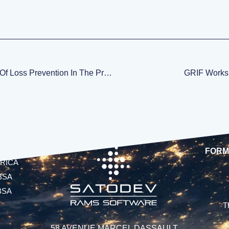
Publication Dans “Journal Of Loss Prevention In The Process Industries”
GRIF Works
FORM
RICA
BSA
BSA
T
58 AVENUE MARCEL DASSAULT