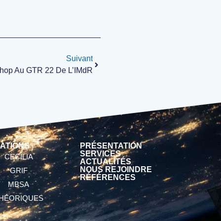
Suivant
hop Au GTR 22 De L’IMdR
ATIONS
PRÉSENTATION
SERVICES
CECILIA
ACTUALITÉS
NOUS REJOINDRE
GRIF
RÉFÉRENCES
MBSA
HÉORIQUES