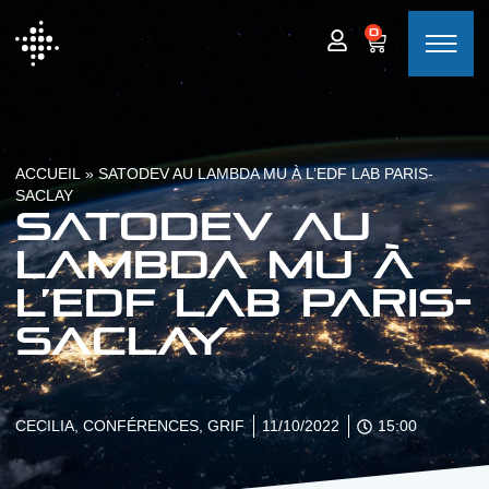
0
ACCUEIL
»
SATODEV AU LAMBDA MU À L’EDF LAB PARIS-
SACLAY
SATODEV au
Lambda Mu à
l’EDF Lab Paris-
Saclay
CECILIA
,
CONFÉRENCES
,
GRIF
11/10/2022
15:00