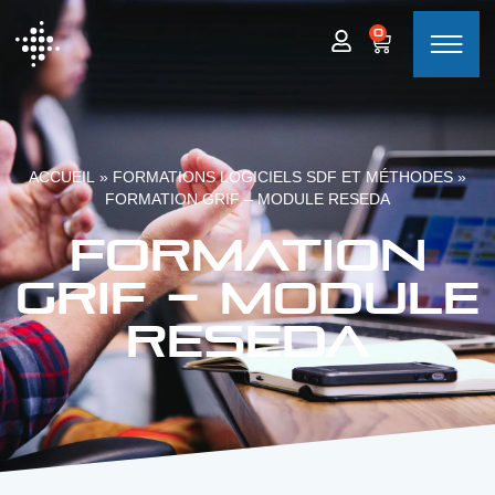
0
ACCUEIL
»
FORMATIONS LOGICIELS SDF ET MÉTHODES
»
FORMATION GRIF – MODULE RESEDA
Formation
GRIF – Module
Reseda