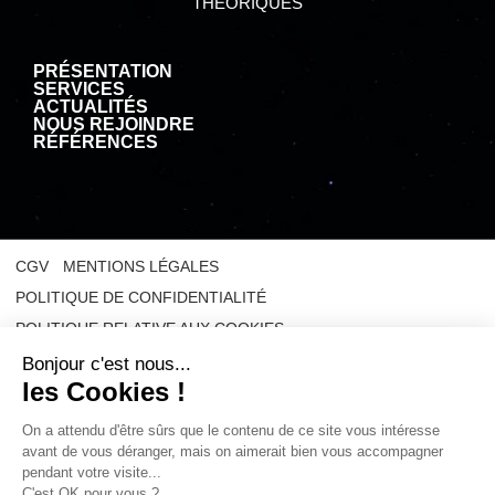
THÉORIQUES
PRÉSENTATION
SERVICES
ACTUALITÉS
NOUS REJOINDRE
RÉFÉRENCES
CGV
MENTIONS LÉGALES
POLITIQUE DE CONFIDENTIALITÉ
POLITIQUE RELATIVE AUX COOKIES
© 2025
SATODEV – Creation site web EEnov agence web Bordeaux
|
Hebergement site web EEnov agence web Bordeaux
* CECILIA est un logiciel propriété de Dassault Aviation. ** GRIF est une
marque enregistrée détenue par la Compagnie TotalEnergies et utilisée
sous licence.