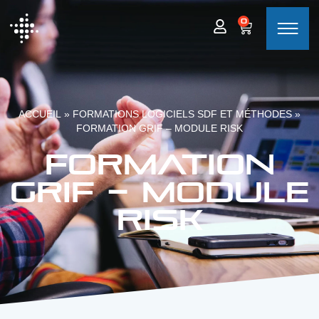
0
ACCUEIL
»
FORMATIONS LOGICIELS SDF ET MÉTHODES
»
FORMATION GRIF – MODULE RISK
Formation
GRIF – Module
Risk