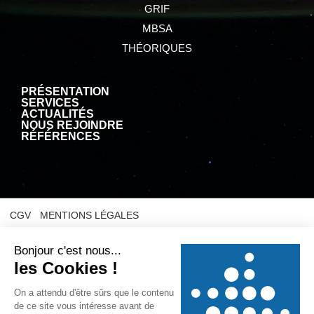
GRIF
MBSA
THÉORIQUES
PRÉSENTATION
SERVICES
ACTUALITÉS
NOUS REJOINDRE
RÉFÉRENCES
CGV
MENTIONS LÉGALES
POLITIQUE DE CONFIDENTIALITÉ
POLITIQUE RELATIVE AUX COOKIES
© 2025
SATODEV – Creation site web EEnov agence web Bordeaux
|
Hebergement site web EEnov agence web Bordeaux
* CECILIA est un logiciel propriété de Dassault Aviation. ** GRIF est une