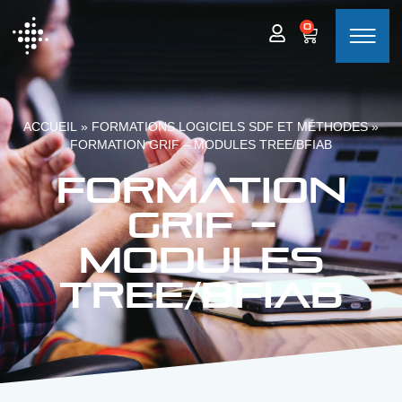
0
ACCUEIL
»
FORMATIONS LOGICIELS SDF ET MÉTHODES
»
FORMATION GRIF – MODULES TREE/BFIAB
Formation
GRIF –
Modules
Tree/Bfiab