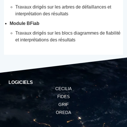
Travaux dirigés sur les arbres de défaillances et
interprétation des résultats
Module BFiab
Travaux dirigés sur les blocs diagrammes de fiabilité
et interprétations des résultats
LOGICIELS
CECILIA
FIDES
GRIF
OREDA