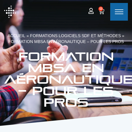
0
ACCUEIL
»
FORMATIONS LOGICIELS SDF ET MÉTHODES
»
FORMATION MBSA EN AÉRONAUTIQUE – POUR LES PROS
Formation
MBSA en
aéronautiqu
– pour les
pros