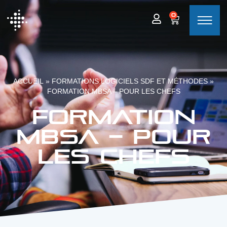
0
ACCUEIL
»
FORMATIONS LOGICIELS SDF ET MÉTHODES
»
FORMATION MBSA – POUR LES CHEFS
Formation
MBSA – pour
les chefs