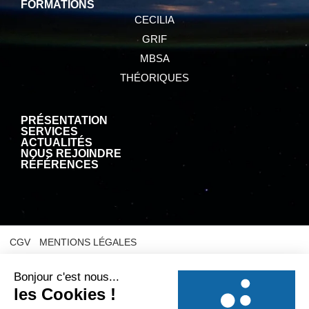
FORMATIONS
CECILIA
GRIF
MBSA
THÉORIQUES
PRÉSENTATION
SERVICES
ACTUALITÉS
NOUS REJOINDRE
RÉFÉRENCES
CGV
MENTIONS LÉGALES
POLITIQUE DE CONFIDENTIALITÉ
POLITIQUE RELATIVE AUX COOKIES
© 2025
SATODEV – Creation site web EEnov agence web Bordeaux
|
Hebergement site web EEnov agence web Bordeaux