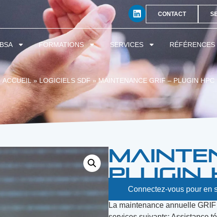
CONTACT
S
BSA
FORMATIONS
SERVICES
RÉFÉRENCES
ACCUEIL
»
LOGICIELS SDF
»
MAINTENANCE GRIF – PLUGIN HPC
Mainten
Plugin 
Connectez-vous pour en s
La maintenance annuelle GRIF 
services suivants: Assistance té