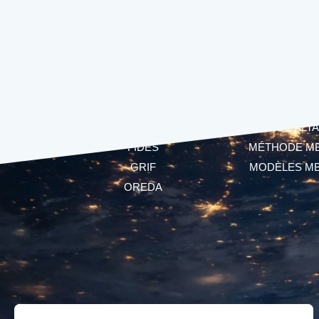
LOGICIELS
MBSA
CECILIA
LANGAGE ALTA
FIDES
MÉTHODE M
GRIF
MODÈLES M
OREDA