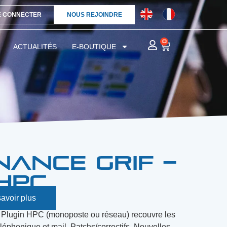
E CONNECTER
NOUS REJOINDRE
0
ACTUALITÉS
E-BOUTIQUE
ance GRIF –
HPC
avoir plus
Plugin HPC (monoposte ou réseau) recouvre les
léphonique et mail, Patchs/correctifs, Nouvelles