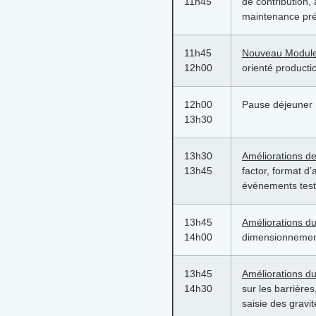
11h45
de contribution,
maintenance prév
11h45
Nouveau Modul
12h00
orienté producti
12h00
Pause déjeuner
13h30
13h30
Améliorations d
13h45
factor, format d
événements test
13h45
Améliorations d
14h00
dimensionnemen
13h45
Améliorations d
14h30
sur les barrière
saisie des gravit