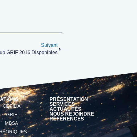
Suivant
lub GRIF 2016 Disponibles
ATIONS
PRÉSENTATION
SERVICES
CECILIA
ACTUALITÉS
NOUS REJOINDRE
GRIF
RÉFÉRENCES
MBSA
HÉORIQUES