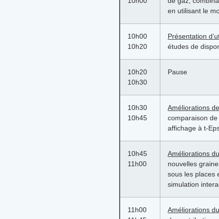
10h00
de gaz, combinan
en utilisant le 
10h00
Présentation d’u
10h20
études de dispon
10h20
Pause
10h30
10h30
Améliorations d
10h45
comparaison de d
affichage à t-Eps
10h45
Améliorations d
11h00
nouvelles graine
sous les places 
simulation intera
11h00
Améliorations d