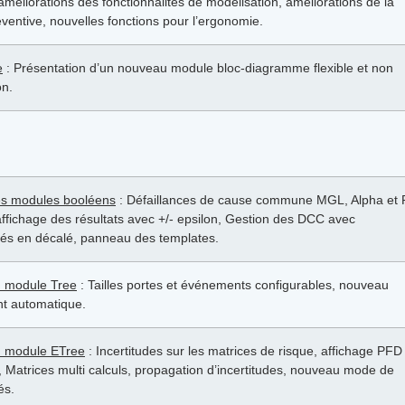
 améliorations des fonctionnalités de modélisation, améliorations de la
entive, nouvelles fonctions pour l’ergonomie.
e
: Présentation d’un nouveau module bloc-diagramme flexible et non
on.
es modules booléens
: Défaillances de cause commune MGL, Alpha et 
’affichage des résultats avec +/- epsilon, Gestion des DCC avec
és en décalé, panneau des templates.
u module Tree
: Tailles portes et événements configurables, nouveau
t automatique.
u module ETree
: Incertitudes sur les matrices de risque, affichage PFD
s, Matrices multi calculs, propagation d’incertitudes, nouveau mode de
és.