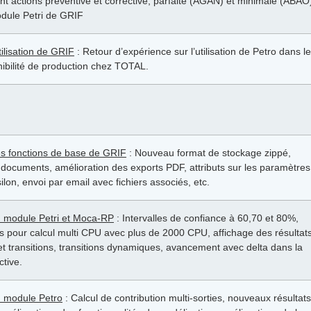
t actions préventive et corrective, parfaite (AGAN) et minimale (ABAO
module Petri de GRIF
tilisation de GRIF
: Retour d’expérience sur l’utilisation de Petro dans l
ibilité de production chez TOTAL.
es fonctions de base de GRIF
: Nouveau format de stockage zippé,
ocuments, amélioration des exports PDF, attributs sur les paramètres
ilon, envoi par email avec fichiers associés, etc.
u module Petri et Moca-RP
: Intervalles de confiance à 60,70 et 80%,
s pour calcul multi CPU avec plus de 2000 CPU, affichage des résultat
et transitions, transitions dynamiques, avancement avec delta dans la
ctive.
u module Petro
: Calcul de contribution multi-sorties, nouveaux résultats