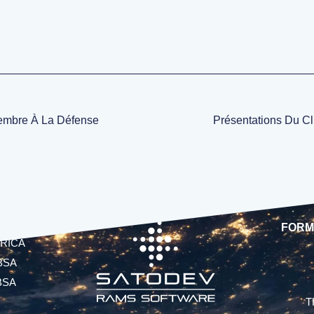
embre À La Défense
Présentations Du C
FORM
RICA
BSA
BSA
T