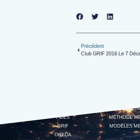
Précédent
Club GRIF 2016 Le 7 Déc
LOGICIELS
MBSA
CECILIA
LANGAGE ALTA
FIDES
MÉTHODE M
GRIF
MODÈLES M
OREDA