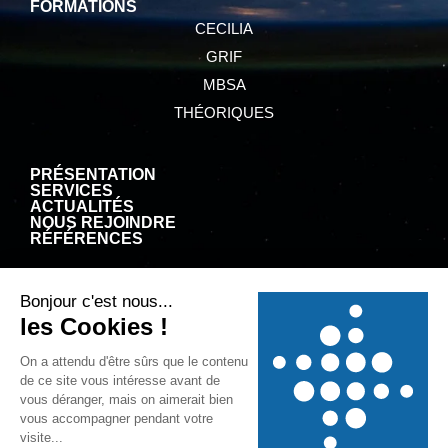
FORMATIONS
CECILIA
GRIF
MBSA
THÉORIQUES
PRÉSENTATION
SERVICES
ACTUALITÉS
NOUS REJOINDRE
RÉFÉRENCES
CGV
MENTIONS LÉGALES
POLITIQUE DE CONFIDENTIALITÉ
POLITIQUE RELATIVE AUX COOKIES
© 2025
SATODEV – Creation site web EEnov agence web Bordeaux
|