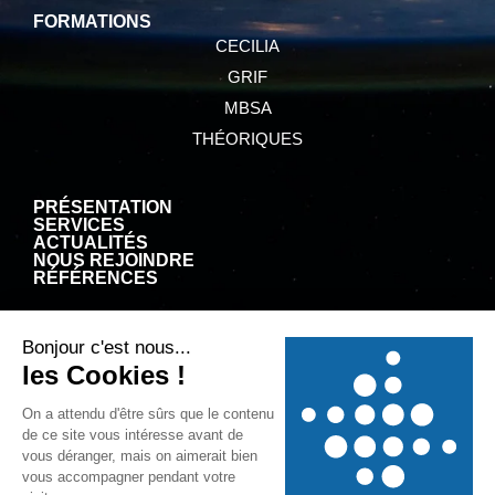
FORMATIONS
CECILIA
GRIF
MBSA
THÉORIQUES
PRÉSENTATION
SERVICES
ACTUALITÉS
NOUS REJOINDRE
RÉFÉRENCES
CGV
MENTIONS LÉGALES
POLITIQUE DE CONFIDENTIALITÉ
POLITIQUE RELATIVE AUX COOKIES
© 2025
SATODEV – Creation site web EEnov agence web Bordeaux
|