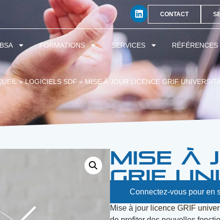
CONTACT
S
BSA
FORMATIONS
SERVICES
RÉFÉRENCES
CUEIL
»
LOGICIELS SDF
»
MISE À JOUR LICENCE GRIF UNIVERSIT
Mise à 
GRIF un
Connectez-vous pour en s
Mise à jour
licence GRIF univers
de profiter des nouvelles foncti